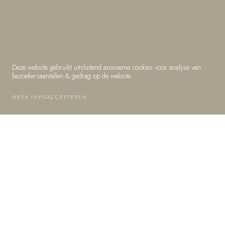
POLYFIN DUO
GS FM
Deze website gebruikt uitsluitend anonieme cookies voor analyse van
bezoekersaantallen & gedrag op de website.
MEER INFO
ACCEPTEREN
ASSORTIMENT
POLYFIN FPO
POLYFIN DUO GS FM
Polyfin kunststof dakbaan is een kwalitatief hoogwaardige
kunststof dakbaan bestaande uit flexibele Polyolefinen (FPO). Dit
materiaal is ontwikkeld om aan de toekomstige eisen van milieu en
recyclingvoorwaarden te voldoen. Polyfin DUO GS FM is
vergelijkbaar met Polyfin DUO, maar heeft een versterkte, andere
inlage. Dit product is daarom FM getest en FM approved.