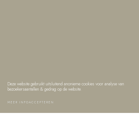
RHEPANOL PIB
BEATRIX COLLEGE
Deze website gebruikt uitsluitend anonieme cookies voor analyse van
bezoekersaantallen & gedrag op de website.
MEER INFO
ACCEPTEREN
REFERENTIES
RHEPANOL PIB
BEATRIX COLLEGE