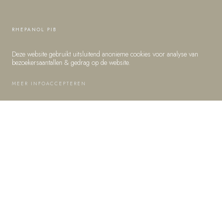
RHEPANOL PIB
LOODS 8 AZIË PIER
AMSTERDAM
Deze website gebruikt uitsluitend anonieme cookies voor analyse van
bezoekersaantallen & gedrag op de website.
MEER INFO
ACCEPTEREN
REFERENTIES
RHEPANOL PIB
LOODS 8 AZIË PIER AMSTERDAM
2
®
10.500 M
RHEPANOL
HFK
Voor de vernieuwing van de dakbedekking van Loods 8 in het
2
Westelijk Havengebied is gekozen voor 10.500 m
Rhepanol®
hfk dakbedekking van FDT (FlachdachTechnologie). Klik
hier
voor
een overzichtsvideo van dit mooie project!
Dit duurzame daksysteem wordt in alle gevallen alleen door