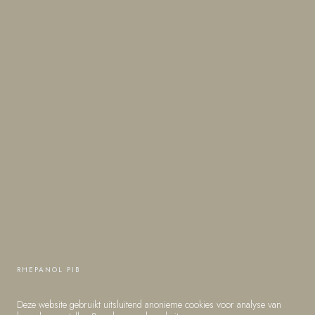
RHEPANOL PIB
STARTBAAN 8
AMSTELVEEN
Deze website gebruikt uitsluitend anonieme cookies voor analyse van